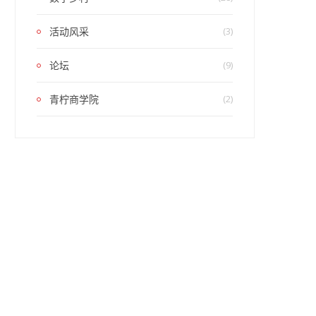
活动风采
(3)
论坛
(9)
青柠商学院
(2)