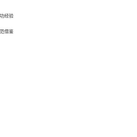
功经验
范借鉴