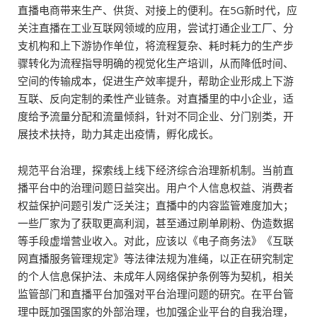
直播电商带来生产、供货、对接上的便利。在5G新时代，应
关注直播在工业互联网领域的应用，尝试打通企业工厂、分
支机构和上下游协作单位，将流程复杂、耗时耗力的生产步
骤转化为流程指导明确的视觉化生产培训，从而降低时间、
空间的传输成本，促进生产效率提升，帮助企业形成上下游
互联、反向定制的柔性产业链条。对直播里的中小企业，适
度给予流量分配和流量倾斜，针对不同企业、分门别类，开
展技术扶持，助力其走出疫情，孵化成长。
规范平台治理，探索线上线下经济综合治理新机制。当前直
播平台中的治理问题日益突出。用户个人信息权益、消费者
权益保护问题引发广泛关注；直播中的内容监管难度加大；
一些厂家为了获取更高利润，甚至通过刷单刷粉、伪造数据
等手段虚增营业收入。对此，应该以《电子商务法》《互联
网直播服务管理规定》等法律法规为准绳，以正在研究制定
的个人信息保护法、未成年人网络保护条例等为契机，相关
监管部门和直播平台加强对平台治理问题的研究。在平台管
理中既加强国家的外部治理，也加强企业平台的自我治理，