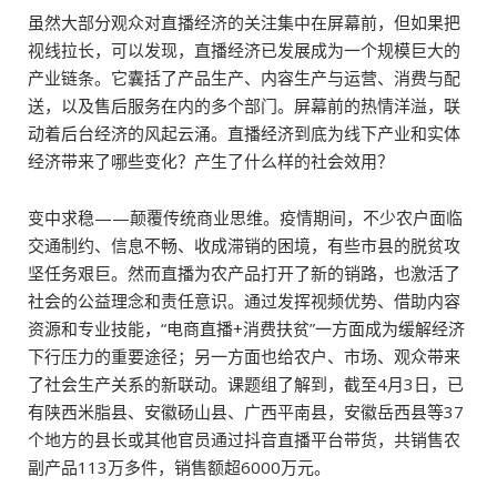
虽然大部分观众对直播经济的关注集中在屏幕前，但如果把
视线拉长，可以发现，直播经济已发展成为一个规模巨大的
产业链条。它囊括了产品生产、内容生产与运营、消费与配
送，以及售后服务在内的多个部门。屏幕前的热情洋溢，联
动着后台经济的风起云涌。直播经济到底为线下产业和实体
经济带来了哪些变化？产生了什么样的社会效用？
变中求稳——颠覆传统商业思维。疫情期间，不少农户面临
交通制约、信息不畅、收成滞销的困境，有些市县的脱贫攻
坚任务艰巨。然而直播为农产品打开了新的销路，也激活了
社会的公益理念和责任意识。通过发挥视频优势、借助内容
资源和专业技能，“电商直播+消费扶贫”一方面成为缓解经济
下行压力的重要途径；另一方面也给农户、市场、观众带来
了社会生产关系的新联动。课题组了解到，截至4月3日，已
有陕西米脂县、安徽砀山县、广西平南县，安徽岳西县等37
个地方的县长或其他官员通过抖音直播平台带货，共销售农
副产品113万多件，销售额超6000万元。