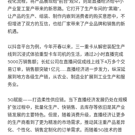
视化流程，将产品展现给“前台”观众，则是直播经济给中小
产业复工复产带来的新思路。它打开了生产车间的“黑箱”，
让产品的生产、组装、制作内嵌到消费者的购买意愿中，不
但增进了双方的互信，也给厂家带来了产业品牌和销售的新
机遇。
以抖音平台为例，今年开春以来，三一重卡从解密装配生产
线到沉浸式体验重型卡车司机的生活，通过2小时直播完成
5000万销售额；长虹公司在直播间促成线上线下4万多个交
易订单，销售额突破1亿元……直播经济进一步发力，纵深延
展到地方各级生产链，从农业、制造业扩展到工业生产和服
务业。
5G赋能——打造柔性供应链。当下直播经济发展仍处在规模
扩张过程中，批量化生产、快销售、去库存等依旧是其产业
链发展的主要特色。但是，随着消费升级，直播经济让更多
的生产商看到了更为精准的市场需求，推动其注重产品差异
化、个性化、销售定制化的订单需求。而随着5G技术的普