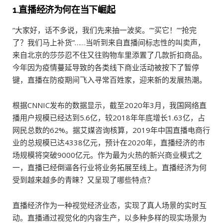
1.直播经济为何在当下崛起
“大家好，话不多说，我们先来抽一波奖。”“买它！”“抢完
了？我们马上补货”……当听到来自直播间标志性的叫卖声，
来自北京的莎莎忍不住又往购物车里添置了几款折扣商品。
今年因为疫情蔓延导致的各类线下商业活动被按下了暂停
键，直播在防疫期间飞入寻常百姓家，迎来新的发展热潮。
根据CNNIC发布的数据显示，截至2020年3月，我国网络直
播用户规模已经达到5.6亿，较2018年年底增长1.63亿，占
网民总数的62%。据艾媒咨询核算，2019年中国直播电商行
业的总规模已达4338亿元，预计在2020年，直播经济的市
场规模将突破9000亿元。作为最为火热的新兴商业模式之
一，直播已经倒逼各行业将业务拓展至线上。直播经济为何
受到越来越多的青睐？又呈现了哪些特点？
直播经济作为一种视觉经济业态，实现了真人场景的实时互
动。直播通过视觉化的内容生产，以多种多样的现实场景为