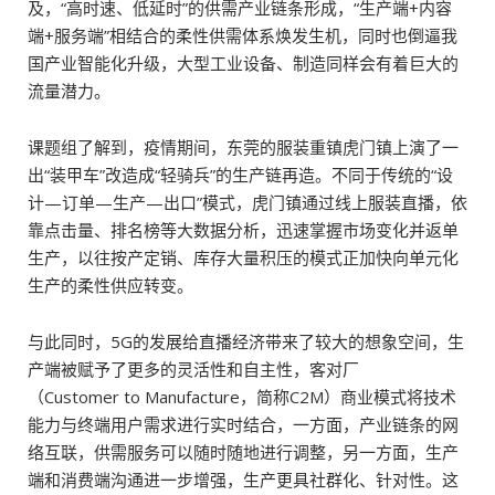
及，“高时速、低延时”的供需产业链条形成，“生产端+内容
端+服务端”相结合的柔性供需体系焕发生机，同时也倒逼我
国产业智能化升级，大型工业设备、制造同样会有着巨大的
流量潜力。
课题组了解到，疫情期间，东莞的服装重镇虎门镇上演了一
出“装甲车”改造成“轻骑兵”的生产链再造。不同于传统的“设
计—订单—生产—出口”模式，虎门镇通过线上服装直播，依
靠点击量、排名榜等大数据分析，迅速掌握市场变化并返单
生产，以往按产定销、库存大量积压的模式正加快向单元化
生产的柔性供应转变。
与此同时，5G的发展给直播经济带来了较大的想象空间，生
产端被赋予了更多的灵活性和自主性，客对厂
（Customer to Manufacture，简称C2M）商业模式将技术
能力与终端用户需求进行实时结合，一方面，产业链条的网
络互联，供需服务可以随时随地进行调整，另一方面，生产
端和消费端沟通进一步增强，生产更具社群化、针对性。这