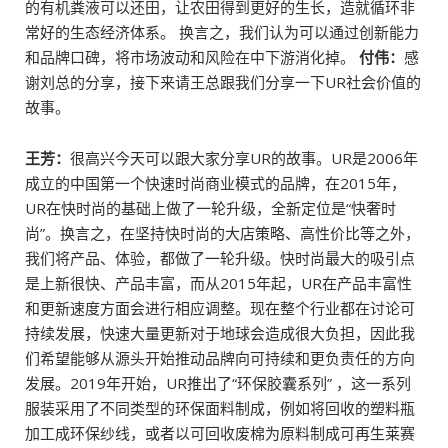
的有机粪液可以还田，让农田得到更好的生长，造就循环非
常好的生态经济体系。 换言之，我们认为可以通过创新能力
和品牌口碑，将市场波动和风险在中下游消化掉。
付伟：
感
谢刘总的分享，接下来请王总跟我们分享一下UR社会价值的
故事。
王芳：
很高兴今天可以跟大家分享UR的故事。UR是2006年
成立的中国第一个快速时尚商业模式的品牌，在2015年，
UR在快时尚的基础上做了一轮升级，全新定位是“快奢时
尚”。换言之，在坚持快时尚的大店策略、高性价比等之外，
我们将产品、体验，都做了一轮升级。快时尚最大的吸引点
是上新很快、产品丰富，而从2015年起，UR在产品丰富性
和更新速度方面会进行相应调整。现在整个行业都在讨论可
持续发展，快速大量更新对于地球会造成很大负担，因此我
们希望能够从源头开始推动品牌向可持续和更负责任的方向
发展。2019年开始，UR推出了“环保胶囊系列” ，这一系列
服装采用了不同类型的环保面料制成，例如将回收的塑料瓶
加工成环保纱线，或者以可回收废棉为原料制成可再生莱赛