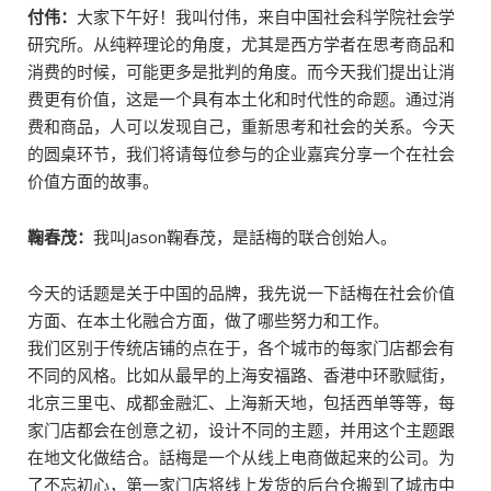
付伟：
大家下午好！我叫付伟，来自中国社会科学院社会学
研究所。从纯粹理论的角度，尤其是西方学者在思考商品和
消费的时候，可能更多是批判的角度。而今天我们提出让消
费更有价值，这是一个具有本土化和时代性的命题。通过消
费和商品，人可以发现自己，重新思考和社会的关系。今天
的圆桌环节，我们将请每位参与的企业嘉宾分享一个在社会
价值方面的故事。
鞠春茂：
我叫Jason鞠春茂，是話梅的联合创始人。
今天的话题是关于中国的品牌，我先说一下話梅在社会价值
方面、在本土化融合方面，做了哪些努力和工作。
我们区别于传统店铺的点在于，各个城市的每家门店都会有
不同的风格。比如从最早的上海安福路、香港中环歌赋街，
北京三里屯、成都金融汇、上海新天地，包括西单等等，每
家门店都会在创意之初，设计不同的主题，并用这个主题跟
在地文化做结合。話梅是一个从线上电商做起来的公司。为
了不忘初心，第一家门店将线上发货的后台仓搬到了城市中