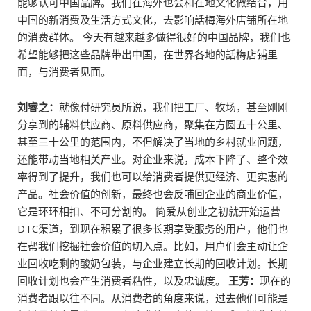
能够认可中国品牌。我们在海外也会和在地文化做结合，用
中国的新消费及生活方式文化，去影响話梅海外店铺所在地
的消费群体。 今天有越来越多做得很好的中国品牌，我们也
希望能够把这些品牌带出中国，在世界各地的話梅店铺里
面，与消费者见面。
刘睿之：
就像付研究员所说，我们把工厂、牧场，甚至刚刚
分享到的辅料供应商、原料供应商，聚集在方圆五十公里、
甚至三十公里的范围内，不但解决了当地的乡村就业问题，
还能带动当地相关产业。对企业来说，成本下降了、整个效
率得到了提升，我们也可以给消费者提供更经济、更实惠的
产品。社会价值的创新，最终也会反哺回企业的商业价值，
它是环环相扣、不可分割的。 简爱从创业之初就开始运营
DTC渠道，到现在积累了很多长期享受服务的用户，他们也
在帮我们挖掘社会价值的切入点。比如，用户们会主动让企
业回收吃剩的酸奶包装，与企业建立长期的回收计划。长期
回收计划也会产生消费者粘性，以及忠诚度。
王芳：
现在的
消费者跟以往不同。从消费者的角度来说，过去他们可能是