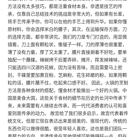
方法没有太多技巧，都是注重食材本身。非遗是技艺的传
承，仅靠自己总结技术的挑战是非常大的，但如果有长辈，
将手艺传承予你，你可以在他的手艺上得到升华。如果你懂
原材料，你会选择米白的腰子，其次，在运输保存方面，刀
的选择方面，都非常讲究。我们的刀是专门打造的，用显微
镜看，刀上面有颗粒状，像锯子一样。刀的厚薄也很重要，
薄了没有力量，厚了又太重了。腰片直接涮着不好吃，要单
独配一个蘸碟。辣椒烤干后要弄碎、摊开，挥发掉辣味，还
只能选四川汉源的花椒，因为没有苦味，而且需要马上密
封。干碟里要加黄豆粉、芝麻粉、花生碎磨的粉，如果用颗
粒的话，腰片蘸不住，吃起来口感不好。 因此，火锅的烹制
方法是各种食材的搭配，懂食材才能做出一个好的火锅。中
国是美食大国，这些关于食材的细节在历史的长河中传承下
来，未来需要有人继续去传承，而一代代消费者的认可和喜
爱则是传承的动力。 故宫给了我们很多启示，故宫代表着传
统文化，但是它现在表达出来是很美的、很现代的，传统的
东西也可以做得很酷，很受年轻人喜欢，这也是我们团队一
直努力的方向。非遗传承在其他领域可能做得好一点，但在