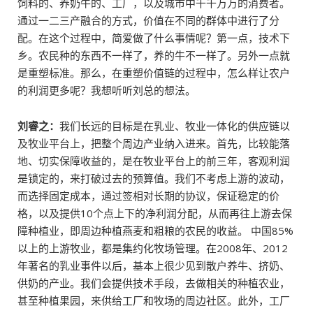
饲料的、养奶牛的、工厂，以及城市中千千万万的消费者。
通过一二三产融合的方式，价值在不同的群体中进行了分
配。在这个过程中，简爱做了什么事情呢？第一点，技术下
乡。农民种的东西不一样了，养的牛不一样了。另外一点就
是重塑标准。那么，在重塑价值链的过程中，怎么样让农户
的利润更多呢？我想听听刘总的想法。
刘睿之：
我们长远的目标是在乳业、牧业一体化的供应链以
及牧业平台上，把整个周边产业纳入进来。首先，比较能落
地、切实保障收益的，是在牧业平台上的前三年，客观利润
是锁定的，来打破过去的预算值。我们不考虑上游的波动，
而选择固定成本，通过签相对长期的协议，保证稳定的价
格，以及提供10个点上下的净利润分配，从而再往上游去保
障种植业，即周边种植燕麦和粗粮的农民的收益。 中国85%
以上的上游牧业，都是集约化牧场管理。在2008年、2012
年著名的乳业事件以后，基本上很少见到散户养牛、挤奶、
供奶的产业。我们会提供技术手段，去做相关的种植农业，
甚至种植果园，来供给工厂和牧场的周边社区。此外，工厂