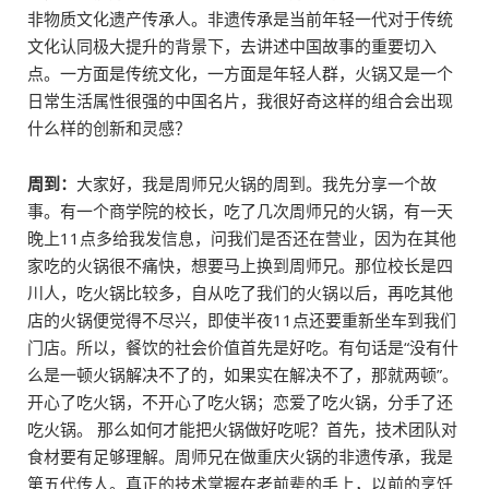
非物质文化遗产传承人。非遗传承是当前年轻一代对于传统
文化认同极大提升的背景下，去讲述中国故事的重要切入
点。一方面是传统文化，一方面是年轻人群，火锅又是一个
日常生活属性很强的中国名片，我很好奇这样的组合会出现
什么样的创新和灵感？
周到：
大家好，我是周师兄火锅的周到。我先分享一个故
事。有一个商学院的校长，吃了几次周师兄的火锅，有一天
晚上11点多给我发信息，问我们是否还在营业，因为在其他
家吃的火锅很不痛快，想要马上换到周师兄。那位校长是四
川人，吃火锅比较多，自从吃了我们的火锅以后，再吃其他
店的火锅便觉得不尽兴，即使半夜11点还要重新坐车到我们
门店。所以，餐饮的社会价值首先是好吃。有句话是“没有什
么是一顿火锅解决不了的，如果实在解决不了，那就两顿”。
开心了吃火锅，不开心了吃火锅；恋爱了吃火锅，分手了还
吃火锅。 那么如何才能把火锅做好吃呢？首先，技术团队对
食材要有足够理解。周师兄在做重庆火锅的非遗传承，我是
第五代传人。真正的技术掌握在老前辈的手上，以前的烹饪