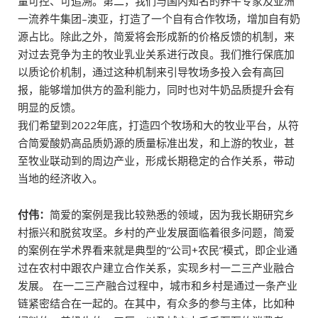
量可控、可追溯。第二，我们与国内知名的养牛专家及亚洲
一流养牛集团–澳亚，打造了一个自有合作牧场，增加自有奶
源占比。除此之外，简爱将会形成新的价格反馈的机制，来
对过去竞争为主的牧业乳业关系进行改良。我们推行保底加
以质论价机制，通过这种机制来引导牧场多投入会有高回
报，能够增加供方的盈利能力，同时也对牛奶品质提升会有
明显的反馈。
我们希望到2022年底，打造四个牧场和大的牧业平台，从符
合简爱酸奶高品质奶源的质量标准出发，和上游的牧业，甚
至牧业联动到的周边产业，形成长期稳定的合作关系，带动
当地的经济收入。
付伟：
简爱的案例是我比较熟悉的领域，因为我长期研究乡
村振兴和脱贫攻坚。乡村的产业发展面临着很多问题，简爱
的案例在学术界看来就是典型的“公司+农民”模式，即企业通
过在农村中跟农户建立合作关系，实现乡村一二三产业融合
发展。 在一二三产融合过程中，城市和乡村是通过一条产业
链紧密结合在一起的。在其中，有众多的参与主体，比如种