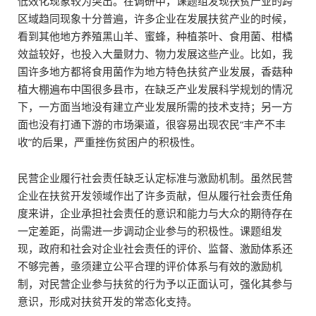
低效化现象较为突出。在调研中，课题组发现扶贫产业的跨
区域趋同现象十分普遍，许多企业在发展扶贫产业的时候，
看到其他地方养殖黑山羊、蜜蜂，种植茶叶、食用菌、柑橘
效益较好，也投入大量财力、物力发展这些产业。比如，我
国许多地方都将食用菌作为地方特色扶贫产业发展，香菇种
植大棚遍布中国很多县市，在缺乏产业发展科学规划的情况
下，一方面当地没有建立产业发展所需的技术支持；另一方
面也没有打通下游的市场渠道，很容易出现农民“丰产不丰
收”的后果，严重挫伤贫困户的积极性。
民营企业履行社会责任缺乏认定标准与激励机制。虽然民营
企业在扶贫开发领域作出了许多贡献，但从履行社会责任角
度来讲，企业承担社会责任的意识和能力与大众的期待存在
一定差距，尚需进一步调动企业参与的积极性。课题组发
现，政府和社会对企业社会责任的评价、监督、激励体系还
不够完善，亟须建立公平合理的评价体系与有效的激励机
制，对民营企业参与扶贫的行为予以正面认可，强化其参与
意识，形成对扶贫开发的常态化支持。