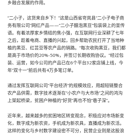
乡融合发展的作用。
“二小子，这货来自乡下！”这是山西省岢岚县“二小子电子商
务有限公司”网红产品——“二小子醋泡黑豆”包装袋上的宣传
语。有着浓厚家乡情结的焦小强，在互联网行业深耕了七年
之后，趁着电商、直播的兴起，回乡帮助农民打开了当地种
植的黑豆、红芸豆等农产品的销路。“每次收购黑豆，我们都
是高于市场价的20%-50%，并签订长期收购协议。”经过包
装、运营，如今公司的产品已在6个平台32家店铺上线，今
年“双十一”前后共有4万多笔订单。
通过发挥互联网公司“平台经济”的规模效应，用超短链整合
农产品供需，数字技术逐渐在“小农户与大市场”之间的鸿沟
上架起桥梁，贫困户种植的“好货”再也不怕“巷子深”。
近年来，越来越多的贫困地区转变观念，积极应对市场新变
化，数字成为新农资，手机成为新农具，直播成为新农活。
这样的变化与乡村数字建设密不可分，民营企业则是这股浪