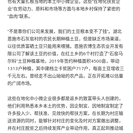
也有大量扎根当地的本土中小微企业。这些“在地化扶贫企
业”在劳动力、原料和市场等方面与本地乡村保持了紧密的
“血肉”联系。
“不是靠你们公司来发展，我们的土豆根本变不了钱”。湖北
恩施市石灰窑村的农民长期种植土豆，但是缺乏市场渠道，
以往优质富硒土豆只能用来喂猪。恩施农博生态农业开发有
限公司了解该土豆的价值，在红土乡的6个村打造了“石窑马
尔科”土豆种植基地，2019年签约种植面积4500亩，带动
1313户种植，其中建档立卡贫困户717户，每亩土豆增收三
千元左右。曾经走不出山坳坳的农产品，正在开拓难以估量
的广阔市场。
这些在地化中小微企业很多都是返乡的致富带头人创建的，
他们利用熟悉本乡本土的优势，因企制宜、因地制宜制定了
许多投入少、帮扶准、见效快的帮扶方案，在长期为村庄输
送资源的同时，能够针对村庄的变化及时对方案做出调整，
并在村庄脱贫之后持续发挥产业带动作用，真正起到推动城