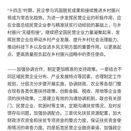
“十四五”时期，民企参与巩固脱贫成果和接续推进乡村振兴
将成为常态化趋势。为进一步发挥民营企业的积极作用，应
在全面总结民营企业参与精准扶贫行动经验的基础上，与乡
村振兴“无缝衔接”，继续把全国民营企业力量凝聚起来，发
挥民营企业在带动乡村产业发展、提升乡村社会治理能力、
推动科技下乡以及促进乡风文明方面的重要作用，以更高起
点、更高质量担负起在乡村振兴战略中的责任使命。
——加强协调合作，制定更加精准的支持政策。一是结合不
同区域民营企业分布、产业发展特点等因素，合理制定工作
规划，分层次分步骤开展实施，协调财政、农业等各部门整
合现有各类优惠扶持政策，创新金融、税收、用地等企业亟
须的扶持政策。二是建立有效的沟通协调机制，联合有关部
门、民营企业、贫困村等主体，定期沟通扶贫情况，及时反
馈存在问题，加强协调配合。三是优化扶贫资源配置，加大
财政涉农资金和扶贫专项资金的整合力度，保证扶贫资金使
用情况的审查力度。四是拓宽民营企业融资渠道，加强政企