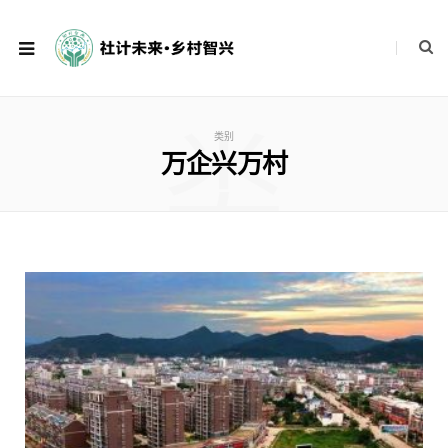
类
类别
万企兴万村
别