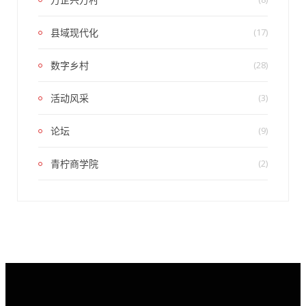
县域现代化
(17)
数字乡村
(28)
活动风采
(3)
论坛
(9)
青柠商学院
(2)