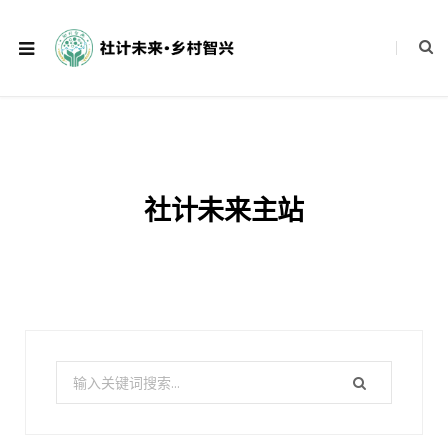
社计未来主站
搜
索：