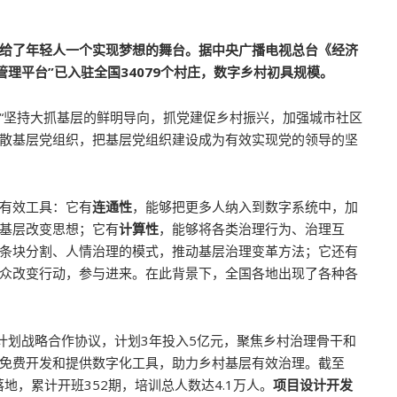
给了年轻人一个实现梦想的舞台。据中央广播电视总台《经济
务管理平台”已入驻全国34079个村庄，数字乡村初具规模。
“坚持大抓基层的鲜明导向，抓党建促乡村振兴，加强城市社区
散基层党组织，把基层党组织建设成为有效实现党的领导的坚
有效工具：它有
连通性
，能够把更多人纳入到数字系统中，加
基层改变思想；它有
计算性
，能够将各类治理行为、治理互
条块分割、人情治理的模式，推动基层治理变革方法；它还有
众改变行动，参与进来。在此背景下，全国各地出现了各种各
兴计划战略合作协议，计划3年投入5亿元，聚焦乡村治理骨干和
免费开发和提供数字化工具，助力乡村基层有效治理。截至
落地，累计开班352期，培训总人数达4.1万人。
项目设计开发