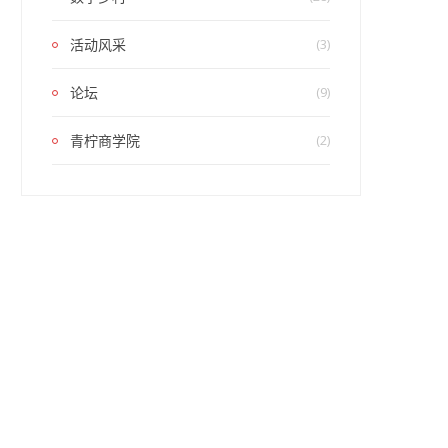
活动风采
(3)
论坛
(9)
青柠商学院
(2)