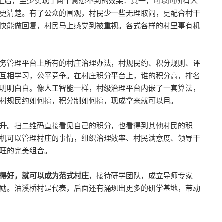
线上后，至少实现了两个意想不到的效果：其一，可以向所有人
更清楚。有了公众的围观，村民少一些无理取闹，更配合村干
快能做回复，村民马上感觉到被重视。各式各样的村里事有机
务管理平台上所有的村庄治理办法，村规民约、积分规则、评
互相学习，公平竞争。在村庄积分平台上，谁的积分高，排名
明明白白。像人工智能一样，村级治理平台内嵌了一套算法，
村规民约如何搞，积分制如何搞，现成拿来就可以用。
升
。扫二维码直接看见自己的积分，也看得到其他村民的积
机可以管理村庄的事情，组织治理效率、村民满意度、领导干
旺的完美组合。
得好，就可以成为范式村庄
，接待研学团队，成立导师专家
励。油溪桥村是代表，后面还有涌现出更多的研学基地，带动