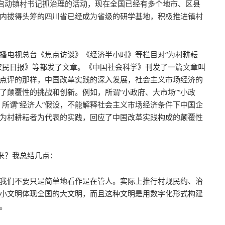
要启动镇村书记抓治理的活动，现在全国已经有多个地市、区县
内拔得头筹的四川省已经成为省级的研学基地，积极推进镇村
播电视总台《焦点访谈》《经济半小时》等栏目对“为村耕耘
农民日报》等都发了文章。《中国社会科学》刊发了一篇文章叫
点评的那样，中国改革实践的深入发展，社会主义市场经济的
颠覆性的挑战和创新。例如，所谓“小政府、大市场”“小政
所谓“经济人”假设，不能解释社会主义市场经济条件下中国企
为村耕耘者为代表的实践，回应了中国改革实践构成的颠覆性
来？我总结几点：
我们不要只是简单地看作是在管人。实际上推行村规民约、治
小文明体现全国的大文明，而且这种文明是用数字化形式构建
。