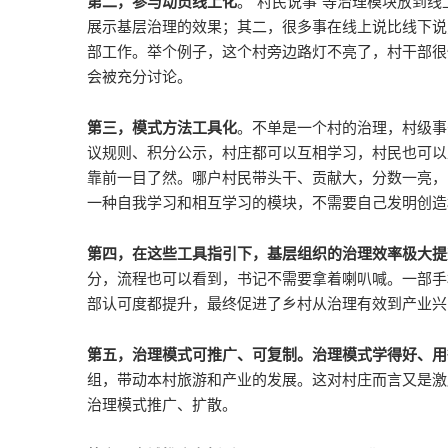
第二，参与动员线上化
。“村民说事”等治理模块放到
展示基层治理的效果；其二，很多事在线上说比线下说
部工作。举个例子，这个村旁边路灯不亮了，村干部很
会被充分讨论。
第三，模式方法工具化
。不单是一个村的治理，村级事
议规则、积分公示，村庄都可以互相学习，村民也可以
靠前一目了然。哪户村民带头干、贡献大，分数一亮，
一种自我学习和相互学习的模块，不需要自己发明创造
第四，在这些工具指引下，基层组织的治理效率极大提
分，流程也可以看到，书记不需要拿着喇叭喊。一部手
部认可度都提升，最终促进了乡村从治理有效到产业兴
第五，治理模式可推广、可复制。
治理模式学得好、用
组，带动本村旅游和产业的发展。这对村庄而言又是激
治理模式推广、扩散。