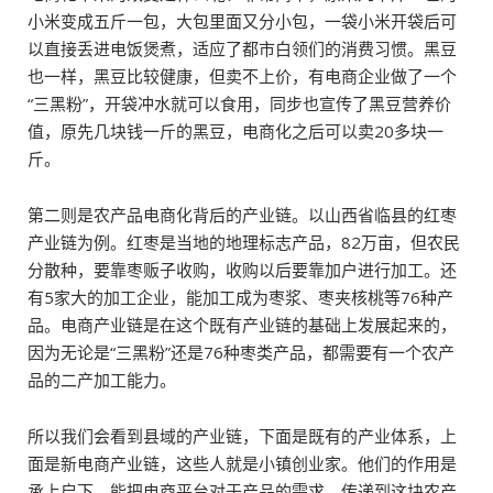
小米变成五斤一包，大包里面又分小包，一袋小米开袋后可
以直接丢进电饭煲煮，适应了都市白领们的消费习惯。黑豆
也一样，黑豆比较健康，但卖不上价，有电商企业做了一个
“三黑粉”，开袋冲水就可以食用，同步也宣传了黑豆营养价
值，原先几块钱一斤的黑豆，电商化之后可以卖20多块一
斤。
第二则是农产品电商化背后的产业链。以山西省临县的红枣
产业链为例。红枣是当地的地理标志产品，82万亩，但农民
分散种，要靠枣贩子收购，收购以后要靠加户进行加工。还
有5家大的加工企业，能加工成为枣浆、枣夹核桃等76种产
品。电商产业链是在这个既有产业链的基础上发展起来的，
因为无论是“三黑粉”还是76种枣类产品，都需要有一个农产
品的二产加工能力。
所以我们会看到县域的产业链，下面是既有的产业体系，上
面是新电商产业链，这些人就是小镇创业家。他们的作用是
承上启下，能把电商平台对于产品的需求，传递到这块农产