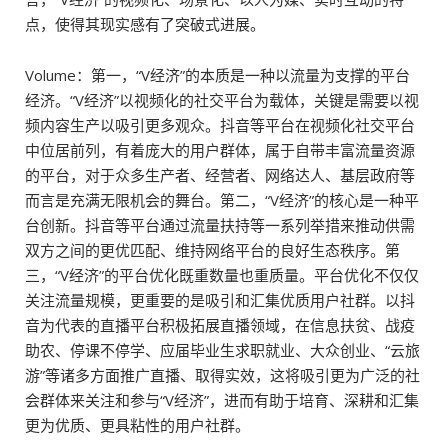
点，使得其现实感有了突破式进展。
Volume：第一，“V经济”的本质是一种以流量为支撑的平台
经济。“V经济”以视频化的社交平台为载体，关键是需要以视
频内容生产以吸引更多观众。抖音等平台在视频化社交平台
中位居前列，有着庞大的用户群体，属于自带丰富流量资源
的平台，对于众多生产者、经营者、网络达人、基层政府等
而言是充满无限机会的舞台。第二，“V经济”的核心是一种平
台创新。抖音等平台通过流量扶持等一系列举措来推动供需
双方之间的更优匹配、维持网络平台的良好生态秩序。第
三，“V经济”的平台优化既重数量也重质量。平台优化不仅仅
关注流量规模，更重要的是吸引和汇集优质用户社群。以抖
音为代表的直播平台积极拓展直播领域，在信息扶贫、战疫
助农、停课不停学、应届毕业生求职就业、大众创业、“云旅
游”等诸多方面推广直播、取得实效，这将吸引更为广泛的社
会群体来关注和参与“V经济”，进而有助于培育、深耕和汇集
更为优质、更具粘性的用户社群。