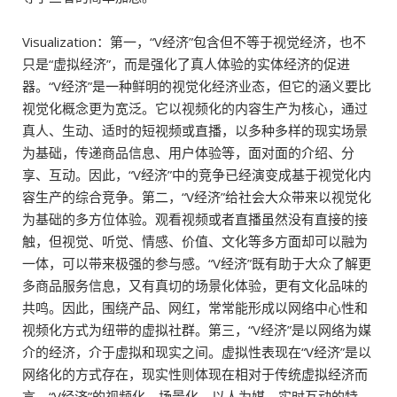
Visualization：第一，“V经济”包含但不等于视觉经济，也不
只是“虚拟经济”，而是强化了真人体验的实体经济的促进
器。“V经济”是一种鲜明的视觉化经济业态，但它的涵义要比
视觉化概念更为宽泛。它以视频化的内容生产为核心，通过
真人、生动、适时的短视频或直播，以多种多样的现实场景
为基础，传递商品信息、用户体验等，面对面的介绍、分
享、互动。因此，“V经济”中的竞争已经演变成基于视觉化内
容生产的综合竞争。第二，“V经济”给社会大众带来以视觉化
为基础的多方位体验。观看视频或者直播虽然没有直接的接
触，但视觉、听觉、情感、价值、文化等多方面却可以融为
一体，可以带来极强的参与感。“V经济”既有助于大众了解更
多商品服务信息，又有真切的场景化体验，更有文化品味的
共鸣。因此，围绕产品、网红，常常能形成以网络中心性和
视频化方式为纽带的虚拟社群。第三，“V经济”是以网络为媒
介的经济，介于虚拟和现实之间。虚拟性表现在“V经济”是以
网络化的方式存在，现实性则体现在相对于传统虚拟经济而
言，“V经济”的视频化、场景化、以人为媒、实时互动的特