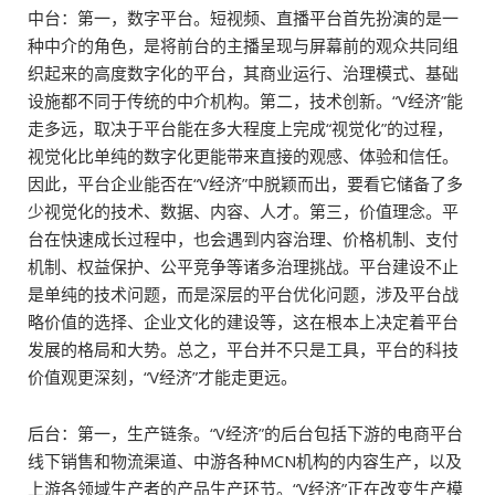
中台：第一，数字平台。短视频、直播平台首先扮演的是一
种中介的角色，是将前台的主播呈现与屏幕前的观众共同组
织起来的高度数字化的平台，其商业运行、治理模式、基础
设施都不同于传统的中介机构。第二，技术创新。“V经济”能
走多远，取决于平台能在多大程度上完成“视觉化”的过程，
视觉化比单纯的数字化更能带来直接的观感、体验和信任。
因此，平台企业能否在“V经济”中脱颖而出，要看它储备了多
少视觉化的技术、数据、内容、人才。第三，价值理念。平
台在快速成长过程中，也会遇到内容治理、价格机制、支付
机制、权益保护、公平竞争等诸多治理挑战。平台建设不止
是单纯的技术问题，而是深层的平台优化问题，涉及平台战
略价值的选择、企业文化的建设等，这在根本上决定着平台
发展的格局和大势。总之，平台并不只是工具，平台的科技
价值观更深刻，“V经济”才能走更远。
后台：第一，生产链条。“V经济”的后台包括下游的电商平台
线下销售和物流渠道、中游各种MCN机构的内容生产，以及
上游各领域生产者的产品生产环节。“V经济”正在改变生产模