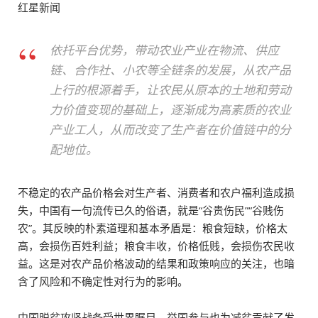
红星新闻
依托平台优势，带动农业产业在物流、供应
链、合作社、小农等全链条的发展，从农产品
上行的根源着手，让农民从原本的土地和劳动
力价值变现的基础上，逐渐成为高素质的农业
产业工人，从而改变了生产者在价值链中的分
配地位。
不稳定的农产品价格会对生产者、消费者和农户福利造成损
失，中国有一句流传已久的俗语，就是“谷贵伤民”“谷贱伤
农”。其反映的朴素道理和基本矛盾是：粮食短缺，价格太
高，会损伤百姓利益；粮食丰收，价格低贱，会损伤农民收
益。这是对农产品价格波动的结果和政策响应的关注，也暗
含了风险和不确定性对行为的影响。
中国脱贫攻坚战备受世界瞩目，举国参与也为减贫贡献了发