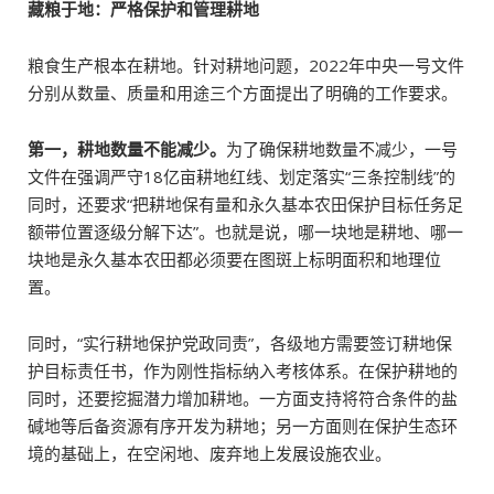
藏粮于地：严格保护和管理耕地
粮食生产根本在耕地。针对耕地问题，2022年中央一号文件
分别从数量、质量和用途三个方面提出了明确的工作要求。
第一，耕地数量不能减少。
为了确保耕地数量不减少，一号
文件在强调严守18亿亩耕地红线、划定落实“三条控制线”的
同时，还要求“把耕地保有量和永久基本农田保护目标任务足
额带位置逐级分解下达”。也就是说，哪一块地是耕地、哪一
块地是永久基本农田都必须要在图斑上标明面积和地理位
置。
同时，“实行耕地保护党政同责”，各级地方需要签订耕地保
护目标责任书，作为刚性指标纳入考核体系。在保护耕地的
同时，还要挖掘潜力增加耕地。一方面支持将符合条件的盐
碱地等后备资源有序开发为耕地；另一方面则在保护生态环
境的基础上，在空闲地、废弃地上发展设施农业。