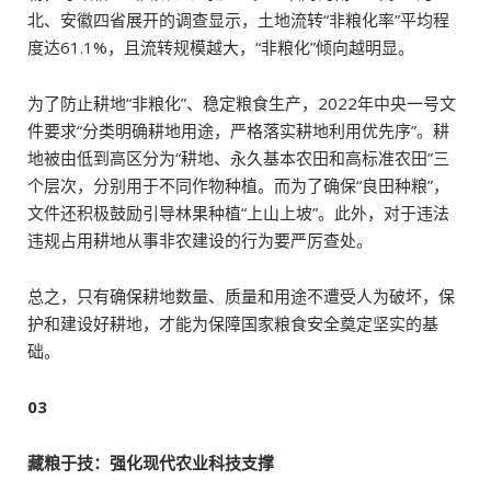
北、安徽四省展开的调查显示，土地流转“非粮化率”平均程
度达61.1%，且流转规模越大，“非粮化”倾向越明显。
为了防止耕地“非粮化”、稳定粮食生产，2022年中央一号文
件要求“分类明确耕地用途，严格落实耕地利用优先序”。耕
地被由低到高区分为“耕地、永久基本农田和高标准农田”三
个层次，分别用于不同作物种植。而为了确保“良田种粮”，
文件还积极鼓励引导林果种植“上山上坡”。此外，对于违法
违规占用耕地从事非农建设的行为要严厉查处。
总之，只有确保耕地数量、质量和用途不遭受人为破坏，保
护和建设好耕地，才能为保障国家粮食安全奠定坚实的基
础。
03
藏粮于技：强化现代农业科技支撑