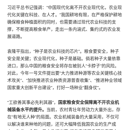
习近平总书记强调：“中国现代化离不开农业现代化，农业现
代化关键在科技、在人才。”我国耕地有限，在严格保护耕地
确保粮食种植面积的同时，也需要通过现代农业科技的支
撑，不断提高粮食单产，走出一条内涵式、集约式的农业发
展道路。
袁隆平指出，“种子是农业科技的芯片”。粮食要安全，种子
安全是关键；农业现代化，种子是基础。倘若种子大量依靠
进口，那么中国的粮食安全将存在被别人“卡脖子”的风险。
对此，今年一号文件提出要“大力推进种源等农业关键核心技
术攻关”、“加快推进农业种质资源普查收集”、“推进种业领域
国家重大创新平台建设”，打好一场种业“翻身仗”。
“工欲善其事必先利其器”，
国家粮食安全保障离不开农业机
械装备水平的提升。
当前，农村青壮年劳动力大量外出，存
在“有地无人种”的局面。农业机械装备的大量采用，不仅可
以解决谁来种地的问题，还可大幅降低我国农业的生产成