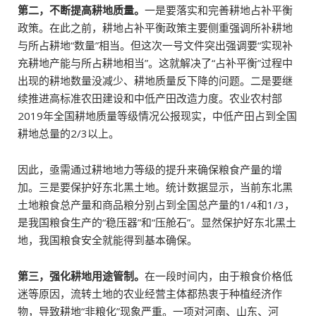
第二，不断提高耕地质量。
一是要落实和完善耕地占补平衡
政策。在此之前，耕地占补平衡政策主要侧重强调所补耕地
与所占耕地“数量”相当。但这次一号文件突出强调要“实现补
充耕地产能与所占耕地相当”。这就解决了“占补平衡”过程中
出现的耕地数量没减少、耕地质量反下降的问题。二是要继
续推进高标准农田建设和中低产田改造力度。农业农村部
2019年全国耕地质量等级情况公报现实，中低产田占到全国
耕地总量的2/3以上。
因此，亟需通过耕地地力等级的提升来确保粮食产量的增
加。三是要保护好东北黑土地。统计数据显示，当前东北黑
土地粮食总产量和商品粮分别占到全国总产量的1/4和1/3，
是我国粮食生产的“稳压器”和“压舱石”。显然保护好东北黑土
地，我国粮食安全就能得到基本确保。
第三，强化耕地用途管制。
在一段时间内，由于粮食价格低
迷等原因，流转土地的农业经营主体都热衷于种植经济作
物，导致耕地“非粮化”现象严重。一项对河南、山东、河